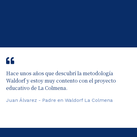
He leído y acepto la
política de privacidad
*Datos necesarios
*Datos necesarios
*Datos necesarios
*Datos necesarios
Hace unos años que descubrí la metodología
Waldorf y estoy muy contento con el proyecto
educativo de La Colmena.
Juan Álvarez - Padre en Waldorf La Colmena