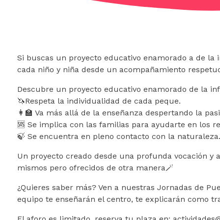
Si buscas un proyecto educativo enamorado a de la in
cada niño y niña desde un acompañamiento respetuos
Descubre un proyecto educativo enamorado de la inf
🦄Respeta la individualidad de cada peque.
👩‍🏫 Va más allá de la enseñanza despertando la pas
🆘 Se implica con las familias para ayudarte en los r
🍃 Se encuentra en pleno contacto con la naturaleza
Un proyecto creado desde una profunda vocación y am
mismos pero ofrecidos de otra manera🪄
¿Quieres saber más? Ven a nuestras Jornadas de Puer
equipo te enseñarán el centro, te explicarán como tr
El aforo es limitado, reserva tu plaza en: actividade