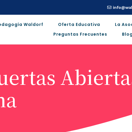
info@wal
edagogía Waldorf
Oferta Educativa
La Aso
Preguntas Frecuentes
Blo
uertas Abierta
na