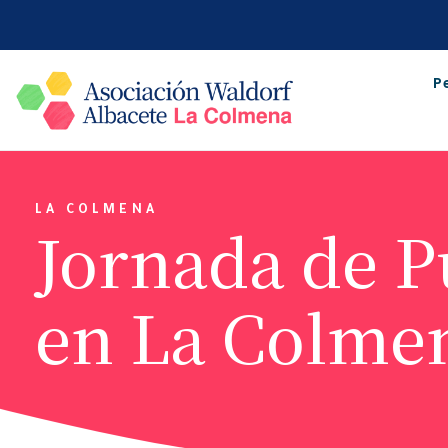
P
LA COLMENA
Jornada de P
en La Colme