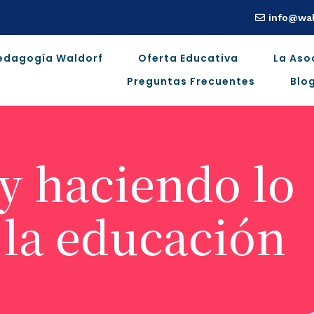
info@wal
edagogía Waldorf
Oferta Educativa
La Aso
Preguntas Frecuentes
Blo
oy haciendo lo
 la educación