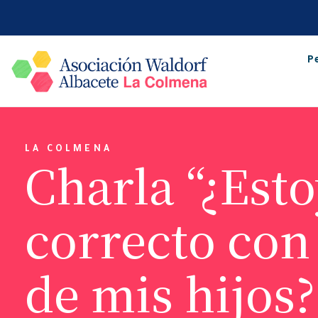
P
LA COLMENA
Charla “¿Est
correcto con
de mis hijos?