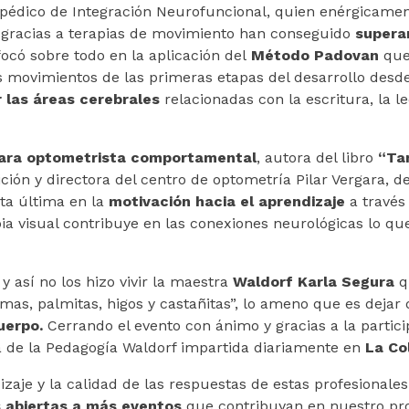
pédico de Integración Neurofuncional, quien enérgicame
He leído y acepto la
política de privacidad
 gracias a terapias de movimiento han conseguido
supera
focó sobre todo en la aplicación del
Método Padovan
que
s movimientos de las primeras etapas del desarrollo desde
He leído y acepto la
política de privacidad
r las áreas cerebrales
relacionadas con la escritura, la le
*Datos necesarios
gara optometrista comportamental
, autora del libro
“Ta
ción y directora del centro de optometría Pilar Vergara, de
*Datos necesarios
ta última en la
motivación hacia el aprendizaje
a través
a visual contribuye en las conexiones neurológicas lo qu
y así no los hizo vivir la maestra
Waldorf Karla
Segura
q
mas, palmitas, higos y castañitas”, lo ameno que es dejar 
uerpo.
Cerrando el evento con ánimo y gracias a la partici
 de la Pedagogía Waldorf impartida diariamente en
La Co
aje y la calidad de las respuestas de estas profesionales
 abiertas a más eventos
que contribuyan en nuestro pr