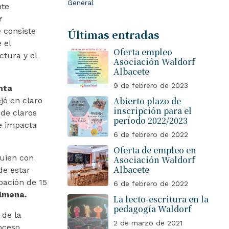
General
nte
r
 consiste
Últimas entradas
 el
Oferta empleo
ctura y el
Asociación Waldorf
Albacete
9 de febrero de 2023
nta
Abierto plazo de
jó en claro
inscripción para el
 de claros
período 2022/2023
e impacta
6 de febrero de 2022
Oferta de empleo en
uien con
Asociación Waldorf
Albacete
de estar
pación de 15
6 de febrero de 2022
lmena.
La lecto-escritura en la
pedagogía Waldorf
 de la
2 de marzo de 2021
oceso