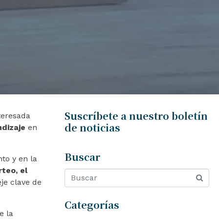
Suscríbete a nuestro boletín
teresada
de noticias
ndizaje
en
Buscar
nto y en la
rteo, el
eje clave de
Categorías
e la