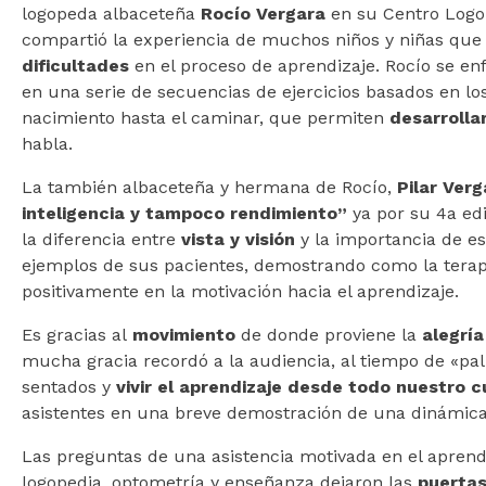
logopeda albaceteña
Rocío Vergara
en su Centro Logo
compartió la experiencia de muchos niños y niñas que
dificultades
en el proceso de aprendizaje. Rocío se en
en una serie de secuencias de ejercicios basados en lo
nacimiento hasta el caminar, que permiten
desarrolla
habla.
La también albaceteña y hermana de Rocío,
Pilar Ver
inteligencia y tampoco rendimiento”
ya por su 4a edi
la diferencia entre
vista y visión
y la importancia de es
ejemplos de sus pacientes, demostrando como la terapi
positivamente en la motivación hacia el aprendizaje.
Es gracias al
movimiento
de donde proviene la
alegría
mucha gracia recordó a la audiencia, al tiempo de «pal
sentados y
vivir el aprendizaje desde todo nuestro c
asistentes en una breve demostración de una dinámica
Las preguntas de una asistencia motivada en el aprendiz
logopedia, optometría y enseñanza dejaron las
puertas