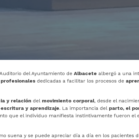
Solicitud de información
Solicita tu plaza ahora
Rellena este formulario y en breve nos pondremos en
contacto contigo.
 Auditorio del Ayuntamiento de
Albacete
albergó a una in
Rellena este formulario y nos pondremos en contacto contigo
para completar tu solicitud
 profesionales
dedicadas a facilitar los procesos de
apre
ia y relación
del
movimiento corporal
, desde el nacimie
-escritura y aprendizaje
. La importancia del
parto, el po
nto que el individuo manifiesta instintivamente fueron el 
mo suena y se puede apreciar día a día en los pacientes d