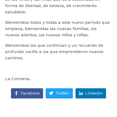
He leído y acepto la
política de privacidad
forma de libertad, de belleza, de crecimiento
saludable.
He leído y acepto la
política de privacidad
Bienvenidos todos y todas a este nuevo período que
empieza, bienvenidas las nuevas familias, los
*Datos necesarios
nuevos alientos, los nuevos niños y niñas.
Bienvenidos los que continúan y un recuerdo de
*Datos necesarios
profundo cariño a los que emprendieron nuevos
caminos.
La Colmena.
Facebook
Twitter
LinkedIn