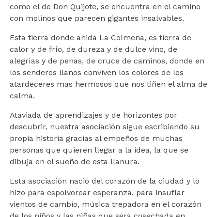
como el de Don Quijote, se encuentra en el camino
con molinos que parecen gigantes insalvables.
Esta tierra donde anida La Colmena, es tierra de
Solicitud de
calor y de frío, de dureza y de dulce vino, de
información
alegrías y de penas, de cruce de caminos, donde en
los senderos llanos conviven los colores de los
Solicita tu plaza ahora
atardeceres mas hermosos que nos tiñen el alma de
Rellena este formulario y en breve nos pondremos en
contacto contigo.
calma.
Rellena este formulario y nos pondremos en contacto
contigo para completar tu solicitud
Ataviada de aprendizajes y de horizontes por
descubrir, nuestra asociación sigue escribiendo su
propia historia gracias al empeños de muchas
personas que quieren llegar a la idea, la que se
dibuja en el sueño de esta llanura.
Esta asociación nació del corazón de la ciudad y lo
hizo para espolvorear esperanza, para insuflar
vientos de cambio, música trepadora en el corazón
de los niños y las niñas que será cosechada en